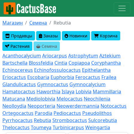
Магазин
Семена
Rebutia
Продавцы
Заказы
Новинки
Корзина
Растения
Семена
Acanthocalycium
Ariocarpus
Astrophytum
Aztekium
Bartschella
Blossfeldia
Cintia
Copiapoa
Coryphantha
Echinocereus
Echinofossulocactus
Epithelantha
Eriocactus
Escobaria
Euphorbia
Ferocactus
Frailea
Glandulicactus
Gymnocactus
Gymnocalycium
Hamatocactus
Haworthia
Islaya
Lobivia
Mammillaria
Matucana
Mediolobivia
Melocactus
Neochilenia
Neolloydia
Neoporteria
Neowerdermannia
Notocactus
Ortegocactus
Parodia
Pediocactus
Pseudolithos
Pyrrhocactus
Rebutia
Strombocactus
Sulcorebutia
Thelocactus
Toumeya
Turbinicarpus
Weingartia