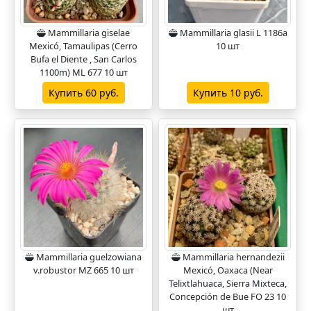
Mammillaria giselae
Mammillaria glasii L 1186a
Mexicó, Tamaulipas (Cerro
10 шт
Bufa el Diente , San Carlos
1100m) ML 677 10 шт
Купить 60 руб.
Купить 10 руб.
Mammillaria guelzowiana
Mammillaria hernandezii
v.robustor MZ 665 10 шт
Mexicó, Oaxaca (Near
Telixtlahuaca, Sierra Mixteca,
Concepción de Bue FO 23 10
шт