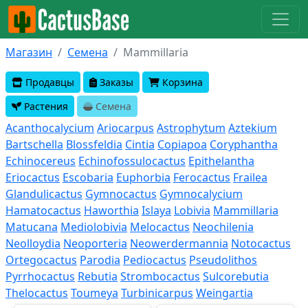
Магазин
Семена
Mammillaria
Продавцы
Заказы
Корзина
Растения
Семена
Acanthocalycium
Ariocarpus
Astrophytum
Aztekium
Bartschella
Blossfeldia
Cintia
Copiapoa
Coryphantha
Echinocereus
Echinofossulocactus
Epithelantha
Eriocactus
Escobaria
Euphorbia
Ferocactus
Frailea
Glandulicactus
Gymnocactus
Gymnocalycium
Hamatocactus
Haworthia
Islaya
Lobivia
Mammillaria
Matucana
Mediolobivia
Melocactus
Neochilenia
Neolloydia
Neoporteria
Neowerdermannia
Notocactus
Ortegocactus
Parodia
Pediocactus
Pseudolithos
Pyrrhocactus
Rebutia
Strombocactus
Sulcorebutia
Thelocactus
Toumeya
Turbinicarpus
Weingartia