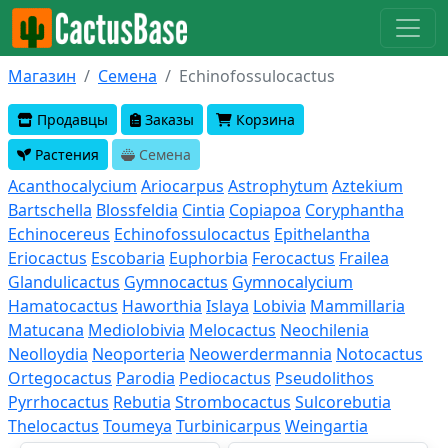
Магазин
Семена
Echinofossulocactus
Продавцы
Заказы
Корзина
Растения
Семена
Acanthocalycium
Ariocarpus
Astrophytum
Aztekium
Bartschella
Blossfeldia
Cintia
Copiapoa
Coryphantha
Echinocereus
Echinofossulocactus
Epithelantha
Eriocactus
Escobaria
Euphorbia
Ferocactus
Frailea
Glandulicactus
Gymnocactus
Gymnocalycium
Hamatocactus
Haworthia
Islaya
Lobivia
Mammillaria
Matucana
Mediolobivia
Melocactus
Neochilenia
Neolloydia
Neoporteria
Neowerdermannia
Notocactus
Ortegocactus
Parodia
Pediocactus
Pseudolithos
Pyrrhocactus
Rebutia
Strombocactus
Sulcorebutia
Thelocactus
Toumeya
Turbinicarpus
Weingartia