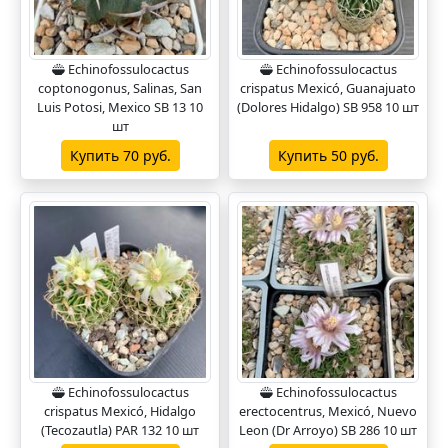
Echinofossulocactus
Echinofossulocactus
coptonogonus, Salinas, San
crispatus Mexicó, Guanajuato
Luis Potosi, Mexico SB 13 10
(Dolores Hidalgo) SB 958 10 шт
шт
Купить 70 руб.
Купить 50 руб.
Echinofossulocactus
Echinofossulocactus
crispatus Mexicó, Hidalgo
erectocentrus, Mexicó, Nuevo
(Tecozautla) PAR 132 10 шт
Leon (Dr Arroyo) SB 286 10 шт