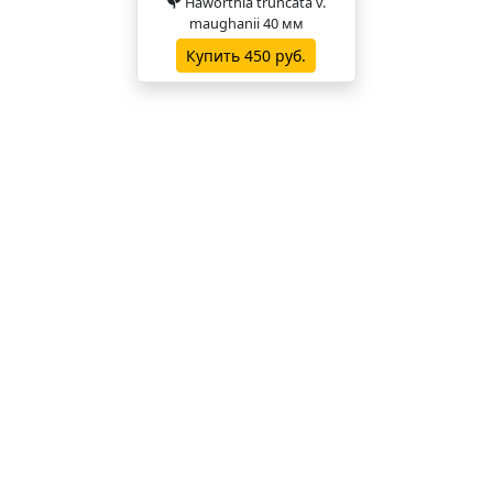
Haworthia truncata v.
maughanii 40 мм
Купить 450 руб.