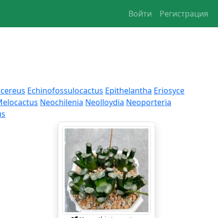
Войти
Регистрация
ocereus
Echinofossulocactus
Epithelantha
Eriosyce
elocactus
Neochilenia
Neolloydia
Neoporteria
us