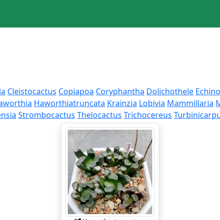
la
Cleistocactus
Copiapoa
Coryphantha
Dolichothele
Echin
aworthia
Haworthiatruncata
Krainzia
Lobivia
Mammillaria
M
nsia
Strombocactus
Thelocactus
Trichocereus
Turbinicarp