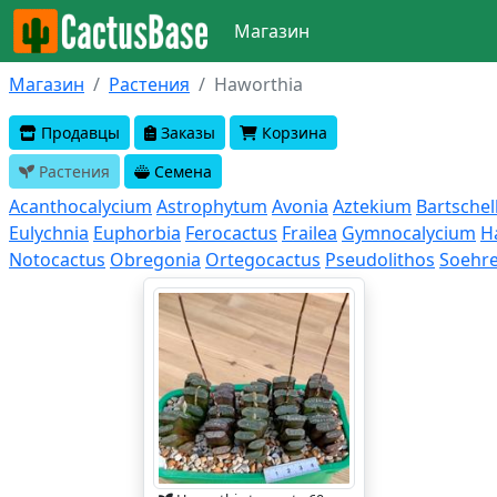
Магазин
Магазин
Растения
Haworthia
Продавцы
Заказы
Корзина
Растения
Семена
Acanthocalycium
Astrophytum
Avonia
Aztekium
Bartschel
Eulychnia
Euphorbia
Ferocactus
Frailea
Gymnocalycium
H
Notocactus
Obregonia
Ortegocactus
Pseudolithos
Soehre