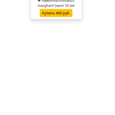
Haworthia truncata v.
maughanii ‘Japan’ 35 мм
Купить 400 руб.