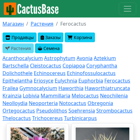
Магазин
Растения
Ferocactus
Продавцы
Заказы
Корзина
Растения
Семена
Acanthocalycium
Astrophytum
Avonia
Aztekium
Bartschella
Cleistocactus
Copiapoa
Coryphantha
Dolichothele
Echinocereus
Echinofossulocactus
Epithelantha
Eriosyce
Eulychnia
Euphorbia
Ferocactus
Frailea
Gymnocalycium
Haworthia
Haworthiatruncata
Krainzia
Lobivia
Mammillaria
Melocactus
Neochilenia
Neolloydia
Neoporteria
Notocactus
Obregonia
Ortegocactus
Pseudolithos
Soehrensia
Strombocactus
Thelocactus
Trichocereus
Turbinicarpus